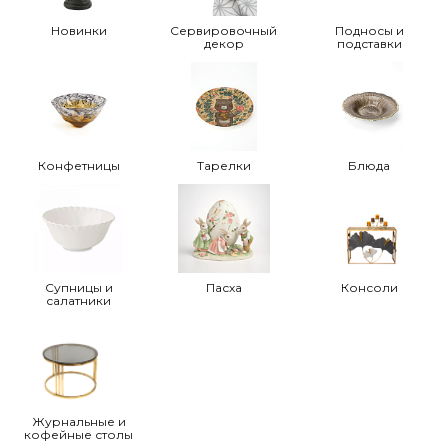
Новинки
Сервировочный
Подносы и
декор
подставки
Конфетницы
Тарелки
Блюда
Супницы и
Пасха
Консоли
салатники
Журнальные и
кофейные столы