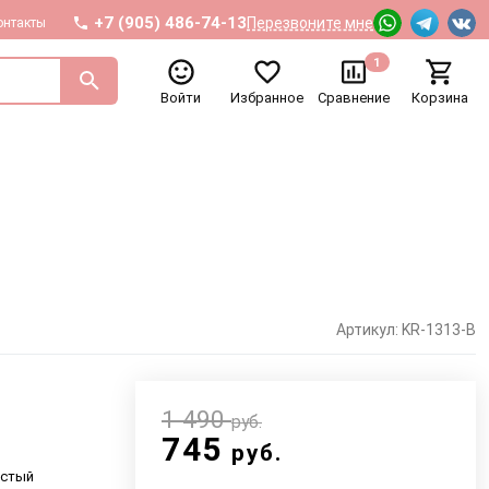
+7 (905) 486-74-13
Перезвоните мне
онтакты
1
Войти
Избранное
Сравнение
Корзина
Артикул: KR-1313-B
1 490
руб.
745
руб.
истый