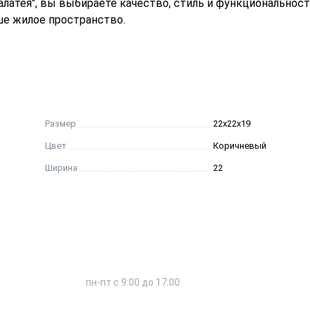
алатея", вы выбираете качество, стиль и функциональнос
ше жилое пространство.
Размер
22х22х19
Цвет
Коричневый
Ширина
22
пн-пт с 9:00 до 17:00