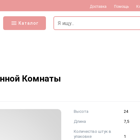
Доставка
Помощь
К
Каталог
анной Комнаты
Высота
24
Длина
7,5
Количество штук в
упаковке
1