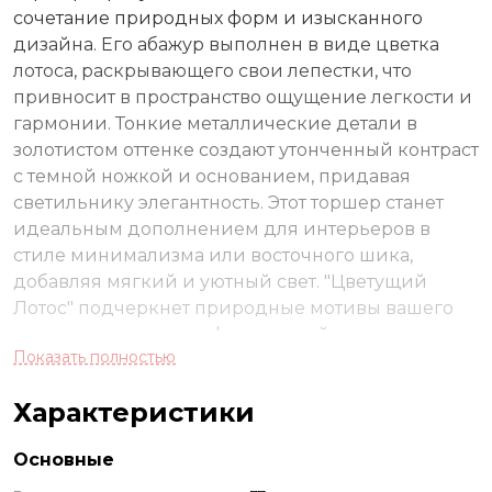
сочетание природных форм и изысканного
дизайна. Его абажур выполнен в виде цветка
лотоса, раскрывающего свои лепестки, что
привносит в пространство ощущение легкости и
гармонии. Тонкие металлические детали в
золотистом оттенке создают утонченный контраст
с темной ножкой и основанием, придавая
светильнику элегантность. Этот торшер станет
идеальным дополнением для интерьеров в
стиле минимализма или восточного шика,
добавляя мягкий и уютный свет. "Цветущий
Лотос" подчеркнет природные мотивы вашего
дома, создавая атмосферу спокойствия и уюта.
Показать полностью
Он прекрасно подойдет для спальни или
гостиной, где сможет стать не только источником
Характеристики
света, но и выразительным элементом декора,
напоминающим о красоте природы.
Основные