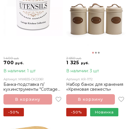
1 400
2 650
руб.
руб.
700
1 325
руб.
руб.
В наличии: 1 шт
В наличии: 3 шт
Артикул: MW655-CK22061
Артикул: KR-1172
Банка-подставка п/
Набор банок для хранения
кух.инструменты "Cottage
«Кремовая свежесть»
Kitchen"
В корзину
В корзину
-50%
-50%
Новинка