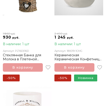
1 860
2 490
руб.
руб.
930
1 245
руб.
руб.
В наличии: 1 шт
В наличии: 1 шт
Артикул: PZ16D016D
Артикул: 18X019-1CMG
Стеклянная Банка для
Керамическая
Молока в Плетеной
Керамическая Конфетница
Корзинке
с Кроликом Чаки Большая
В корзину
В корзину
-50%
-50%
Новинка