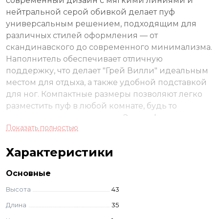
современный дизайн с мягкими линиями и
нейтральной серой обивкой делает пуф
универсальным решением, подходящим для
различных стилей оформления — от
скандинавского до современного минимализма.
Наполнитель обеспечивает отличную
поддержку, что делает "Грей Вилли" идеальным
местом для отдыха, а также удобной подставкой
для ног. Компактные размеры позволяют легко
разместить пуф в любой комнате, будь то
гостиная, спальня или холл. Этот пуф не только
Показать полностью
практичен, но и станет стильным акцентом,
который подчеркивает ваш вкус и внимание к
Характеристики
деталям. "Грей Вилли" — это отличный способ
добавить немного уюта и стиля в ваш дом.
Основные
Высота
43
Длина
35