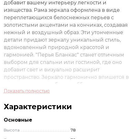
добавит вашему интерьеру легкости и
изящества. Рама зеркала оформлена в виде
переплетающихся белоснежных перьев с
золотистыми акцентами на кончиках, создавая
нежный и воздушный образ. Эти утонченные
детали придают зеркалу уникальный стиль,
вдохновленный природной красотой и
гармонией. "Перья Бланкас" станет отличным
выбором для спальни или гостиной, где оно
добавит свет и визуально расширит
пространство. Зеркало гармонично впишется в
интерьеры в стиле бохо, шебби-шик или
Показать полностью
скандинавский, придавая пространству
ощущение спокойствия и утонченного вкуса.
Характеристики
Основные
Высота
78