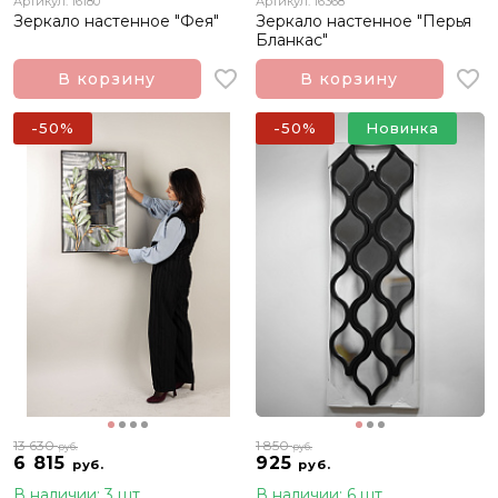
Артикул: 16180
Артикул: 16368
Зеркало настенное "Фея"
Зеркало настенное "Перья
Бланкас"
В корзину
В корзину
-50%
-50%
Новинка
13 630
1 850
руб.
руб.
6 815
925
руб.
руб.
В наличии: 3 шт
В наличии: 6 шт