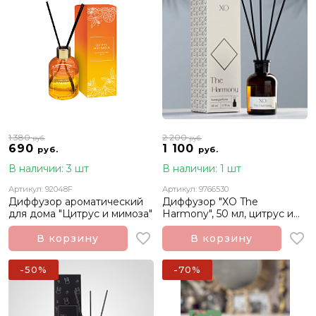
1 380
2 200
руб.
руб.
690
1 100
руб.
руб.
В наличии: 3 шт
В наличии: 1 шт
Артикул: 92048F
Артикул: 9766530
Диффузор ароматический
Диффузор "XO The
для дома "Цитрус и мимоза"
Harmony", 50 мл, цитрус и
сандал
В корзину
В корзину
-50%
-70%