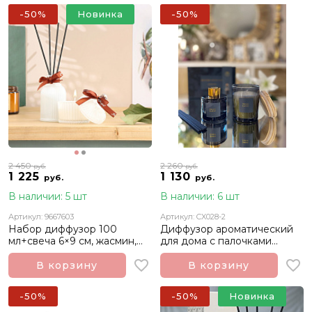
-50%
Новинка
-50%
2 450
2 260
руб.
руб.
1 225
1 130
руб.
руб.
В наличии: 5 шт
В наличии: 6 шт
Артикул: 9667603
Артикул: CX028-2
Набор диффузор 100
Диффузор ароматический
мл+свеча 6×9 см, жасмин,
для дома с палочками
белый
Orchid and Lotus Орхидея и
Лотос 100 мл
В корзину
В корзину
-50%
-50%
Новинка