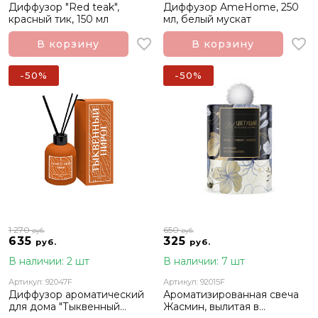
Диффузор "Red teak",
Диффузор AmeHome, 250
красный тик, 150 мл
мл, белый мускат
В корзину
В корзину
-50%
-50%
1 270
650
руб.
руб.
635
325
руб.
руб.
В наличии: 2 шт
В наличии: 7 шт
Артикул: 92047F
Артикул: 92015F
Диффузор ароматический
Ароматизированная свеча
для дома "Тыквенный
Жасмин, вылитая в