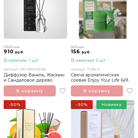
1 820
520
руб.
руб.
910
156
руб.
руб.
В наличии: 1 шт
В наличии: 5 шт
Артикул: PB-PBDF100-80
Артикул: TC061-D
Диффузор Ваниль, Жасмин
Свеча ароматическая
и Сандаловое дерево
соевая Enjoy Your Life 6х9
см
В корзину
В корзину
-50%
-50%
Новинка