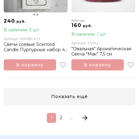
240
320
руб.
руб.
160
руб.
В наличии: 3 шт
В наличии: 1 шт
Артикул: WM080-4-H
Артикул: ST03-2
Свечи соевые Scented
"Овальная" Ароматическая
Candle Пурпурные набор 4
Свеча "Мак" 7,5 см
шт 20х1.9 см
В корзину
В корзину
Показать ещё
1
2
...