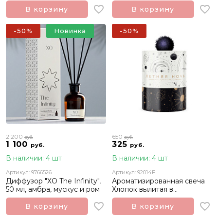
пирог"
стеклянной банке
В корзину
В корзину
-50%
Новинка
-50%
2 200
650
руб.
руб.
1 100
325
руб.
руб.
В наличии: 4 шт
В наличии: 4 шт
Артикул: 9766526
Артикул: 92014F
Диффузор "ХО The Infinity",
Ароматизированная свеча
50 мл, амбра, мускус и ром
Хлопок вылитая в
стеклянной банке
В корзину
В корзину