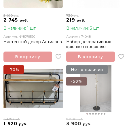
5 490
730
руб.
руб.
2 745
219
руб.
руб.
В наличии: 1 шт
В наличии: 3 шт
Артикул: NY8079520
Артикул: 74048
Настенный декор Антилопа.
Набор декоративных
крючков и зеркало
"Марсель", серебро, 3шт
В корзину
В корзину
-70%
Нет в наличии
-50%
6 400
7 800
руб.
руб.
1 920
3 900
руб.
руб.