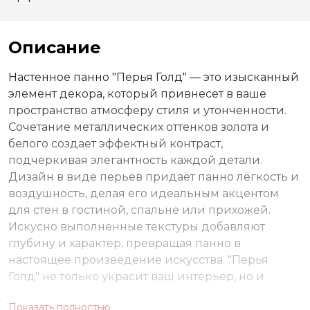
Описание
Настенное панно "Перья Голд" — это изысканный
элемент декора, который привнесет в ваше
пространство атмосферу стиля и утонченности.
Сочетание металлических оттенков золота и
белого создает эффектный контраст,
подчеркивая элегантность каждой детали.
Дизайн в виде перьев придаёт панно лёгкость и
воздушность, делая его идеальным акцентом
для стен в гостиной, спальне или прихожей.
Искусно выполненные текстуры добавляют
глубину и характер, превращая панно в
настоящее произведение искусства. "Перья
Голд" не только украсит ваш интерьер, но и
станет отражением вашего вкуса и стремления к
Показать полностью
эстетике. Этот элемент декора легко