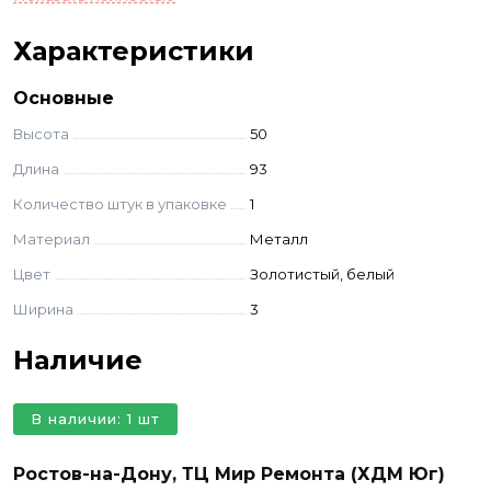
комбинируется с другими стилями и
Характеристики
аксессуарами, добавляя нотку роскоши и
оригинальности в ваше пространство.
Основные
Высота
50
Длина
93
Количество штук в упаковке
1
Материал
Металл
Цвет
Золотистый, белый
Ширина
3
Наличие
В наличии: 1 шт
Ростов-на-Дону, ТЦ Мир Ремонта (ХДМ Юг)